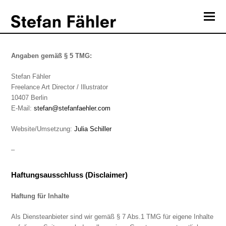
O
Mo
Impressum
M
Angaben gemäß § 5 TMG:
Stefan Fähler
Freelance Art Director / Illustrator
10407 Berlin
E-Mail:
@nafets
moc.relheafnafets
Website/Umsetzung:
Julia Schiller
–
Haftungsausschluss (Disclaimer)
Haftung für Inhalte
Als Diensteanbieter sind wir gemäß § 7 Abs.1 TMG für eigene Inhalte